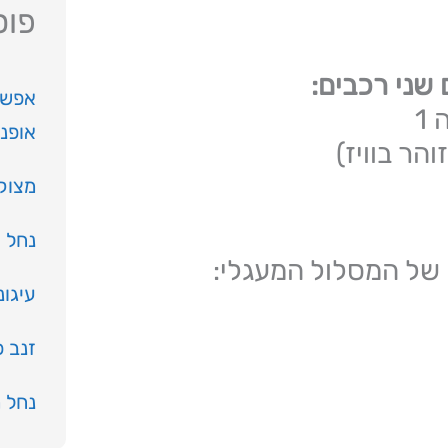
פוס
שני רכבים:
אפשר
1
אופנ
הר בוויז)
מצוק
נחל י
 של המסלול המעגלי:
עיגונ
זנב 
נחל 