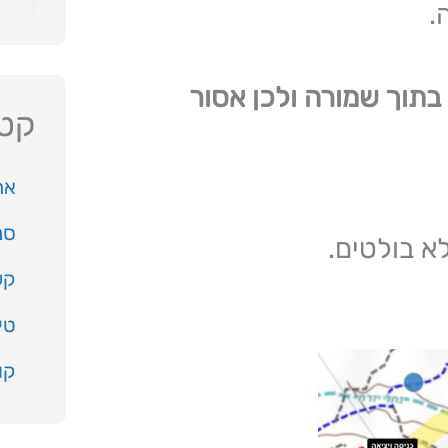
.
תוך שמורה ולכן אסור
קטג
את
סנ
לא בולטים.
קש
טי
קו