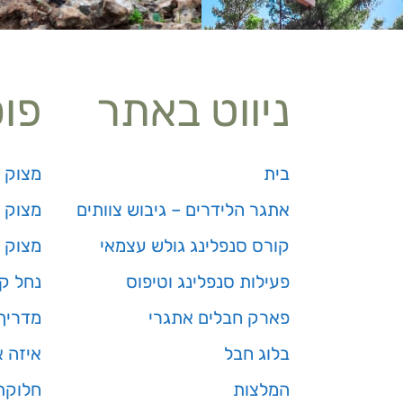
ניווט באתר
פו
בית
מצוק 
אתגר הלידרים – גיבוש צוותים
מצוק ז
קורס סנפלינג גולש עצמאי
מצוק 
פעילות סנפלינג וטיפוס
נחל קו
פארק חבלים אתגרי
מדריך
בלוג חבל
איזה א
המלצות
חלוקת