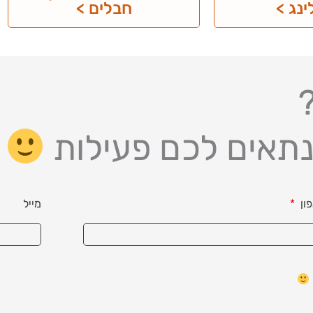
נג >
חבלים >
נתאים לכם פעילות
ון
מייל