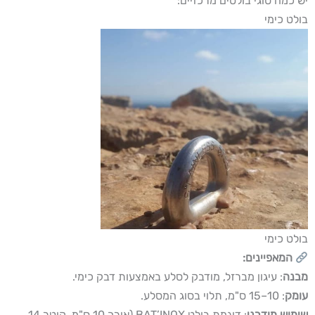
יש כמה סוגי בולטים מרכזיים:
בולט כימי
בולט כימי
המאפיינים:
מבנה
: עיגון מברזל, מודבק לסלע באמצעות דבק כימי.
עומק
: 10–15 ס"מ, תלוי בסוג המסלע.
שימוש מודרני
: דוגמת בולט BAT’INOX (אורך 10 ס"מ, קוטר 14