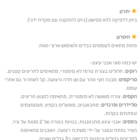
יתרון
:
ניתן לדפיקה ללא פטישון (ניתן להתקנה עם מקדח ידני).
חיסרון:
פחות מתאים לעומסים כבדים ולשימוש ארוך-טווח.
יש כמה סוגי אבני עיגון-
רוקים
: חלולים בצורת טרפז לא סימטרי, מתאימים לחריצים קטנים.
טריקמים
: מבנה חצי סהר עם שן חדה ורצועה, קל לשחרור גם אחרי
עומס.
הקסים
: צורה משושה לא סימטרית, מתאימה למגוון חריצים.
סליידרים ופרנדים
: מתכווננים, מופעלים בקפיץ, מצטמצמים
ונפתחים בקלות.
גיפסים
: אבני עיגון מתכווננות, בנויות בצורה של 2 מטות על ציר,
הציר נפתח ונסגר על-ידי משיכת רצועה. האבנים מתאימות
לחריצים גדולים וניתנות לרכישה ב3 גדלים שונים.