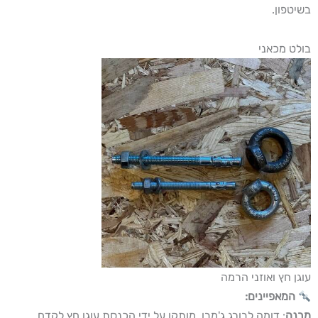
בשיטפון.
בולט מכאני
עוגן חץ ואוזני הרמה
המאפיינים:
מבנה
: דומה לבורג ג'מבו, מותקן על ידי הכנסת עוגן חץ לקדח.