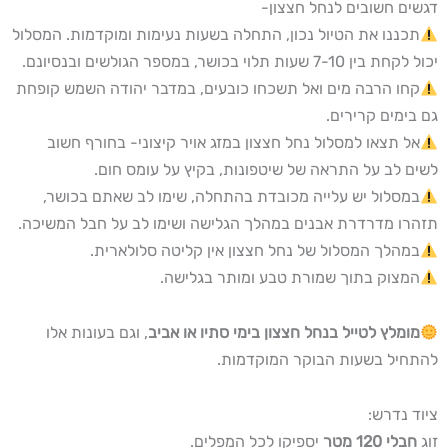
דגשים חשובים לנחל חצצון-
תכננו את הטיול נכון, התחלה בשעות נעימות ומוקדמות. המסלול
יכול לקחת בין 7-10 שעות תלוי בכושר, במספר הגולשים ובנסיונם.
קחו הרבה מים ואל תשכחו כובעים, במדבר יהודה השמש קופחת
גם בימים קרירים.
אל תצאו למסלול נחל חצצון במזג אויר קיצוני- בחורף חשוב
לשים לב על התראה של שיטפונות, בקיץ על עומס חום.
במסלול יש עלייה מכובדת בהתחלה, שימו לב שאתם בכושר,
תזהרו מדרדרת אבנים במהלך הגלישה ושימו לב על חבל המשיכה.
במהלך המסלול של נחל חצצון אין קליטה סלולארית.
המצוק בתוך שמורת טבע ומותר בגלישה.
מומלץ לטייל בנחל חצצון בימי סתיו או אביב
, וגם בעונות אלו
להתחיל בשעות הבוקר המוקדמות.
ציוד נדרש:
זוג
חבלי 120 מטר
יספיקו לכל המפלים.