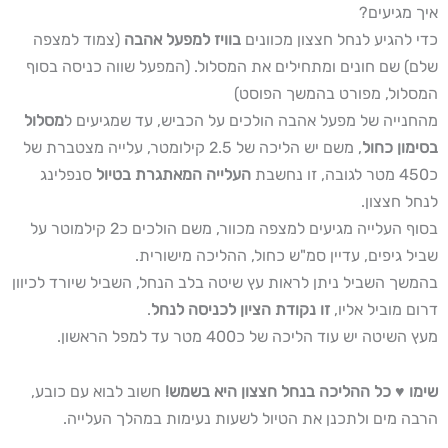
איך מגיעים?
כדי להגיע לנחל חצצון מכוונים
בוויז למפעל אהבה
(צמוד למצפה
שלם) שם חונים ומתחילים את המסלול. (המפעל שווה כניסה בסוף
המסלול, מפורט בהמשך הפוסט)
מהחנייה של מפעל אהבה הולכים על הכביש, עד שמגיעים ל
מסלול
בסימון כחול
, משם יש הליכה של 2.5 קילומטר, עלייה מצטברת של
כ450 מטר לגובה, זו נחשבת
העלייה המאתגרת בטיול
סנפלינג
לנחל חצצון.
בסוף העלייה מגיעים למצפה מכוור, משם הולכים כ2 קילמוטר על
שביל גיפים, עדיין סמ"ש כחול, ההליכה מישורית.
בהמשך השביל ניתן לראות עץ שיטה בלב הנחל, השביל שיורד לכיוון
דרום מוביל אליו,
זו נקודת הציון לכניסה לנחל
.
מעץ השיטה יש עוד הליכה של כ400 מטר עד למפל הראשון.
שימו ♥ כל ההליכה בנחל חצצון היא בשמש!
חשוב לבוא עם כובע,
הרבה מים ולתכנן את הטיול לשעות נעימות במהלך העלייה.