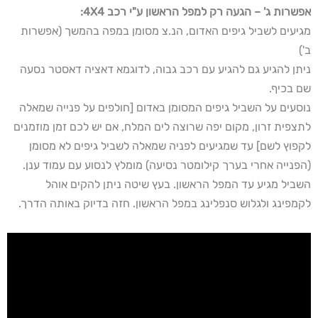
אפשרות ג' – הגעה רק למפל הראשון ע"י רכב 4X4:
מגיעים לשביל גיפים האדום, הנ.צ מסומן במפה בהמשך (אפשרות
ב')
ניתן להגיע גם להגיע עם רכב גבוה, לדוגמא דאציה דאסטר נסעה
שם בכיף.
נוסעים על השביל גיפים המסומן באדום [חולפים על פנייה שמאלה
לתצפית זרון, מקום יפה שרוצה לים המלח, אם יש לכם זמן מוזמנים
לקפוץ לשם] עד שמגיעים לפניה שמאלה לשביל גיפים לא מסומן
(הפנייה אחרי בערך קילומטר נסיעה) מומלץ לנסוע עם עמוד ענן.
השביל מגיע עד המפל הראשון. בעץ שיטה ניתן להקים אוהל
לקמפינג ולגלוש סנפלינג במפל הראשון. חזה בדיוק באותה הדרך.