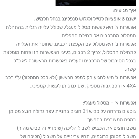
איך מגיעים:
ישנם 3 אופציות לטייל ולגלוש סנפלינג בנחל חלמיש.
אפשרות א' היא לעשות מסלול מעגלי, שכולל עלייה רגלית בהתחלת
המסלול מהרכבים אל תחילת המפלים.
אפשרות ב' היא מסלול עם הקפצת רכבים, שחוסך את העלייה
לתחילת המסלול, צריך 2 רכבים, בעיני האפשרות הזו פחות מומלצת
בגלל הסירבול של הרכבים והעליה באפשרות הראשונה לא כ"כ
קשה.
אפשרות ג' היא להגיע רק למפל הראשון (ולא לכל המסלול) ע"י רכב
4X4 או רכב גבוה מספיק, שם גם ניתן לעשות קמפינג.
אפשרות א' – מסלול מעגלי:
נוסעים מזרחה על כביש 31 חונים בחניית עפר גדולה הנ.צ מסומן
במפה המצורפת בהמשך.
משם חוצים את הכביש לשביל הליכה (שימו ♥ זה כביש מהיר)
השביל מסומן ברוגמים, תהיו ערינייים על השביל (הליכה של