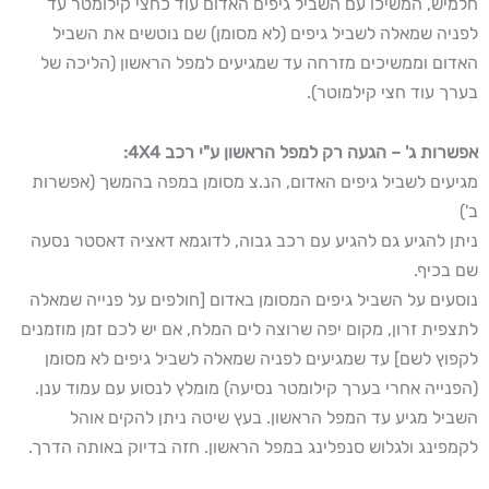
חלמיש, המשיכו עם השביל גיפים האדום עוד כחצי קילומטר עד
לפניה שמאלה לשביל גיפים (לא מסומן) שם נוטשים את השביל
האדום וממשיכים מזרחה עד שמגיעים למפל הראשון (הליכה של
בערך עוד חצי קילמוטר).
אפשרות ג' – הגעה רק למפל הראשון ע"י רכב 4X4:
מגיעים לשביל גיפים האדום, הנ.צ מסומן במפה בהמשך (אפשרות
ב')
ניתן להגיע גם להגיע עם רכב גבוה, לדוגמא דאציה דאסטר נסעה
שם בכיף.
נוסעים על השביל גיפים המסומן באדום [חולפים על פנייה שמאלה
לתצפית זרון, מקום יפה שרוצה לים המלח, אם יש לכם זמן מוזמנים
לקפוץ לשם] עד שמגיעים לפניה שמאלה לשביל גיפים לא מסומן
(הפנייה אחרי בערך קילומטר נסיעה) מומלץ לנסוע עם עמוד ענן.
השביל מגיע עד המפל הראשון. בעץ שיטה ניתן להקים אוהל
לקמפינג ולגלוש סנפלינג במפל הראשון. חזה בדיוק באותה הדרך.