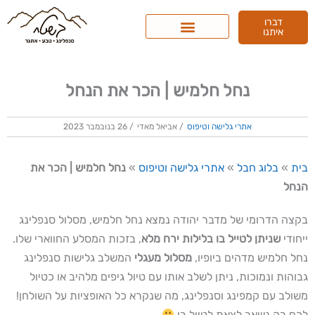
ילוג
דברו
תוכן
איתנו
נחל חלמיש | הכר את הנחל
אתרי גלישה וטיפוס
/
אביאל מאדי
/
26 בנובמבר 2023
בית
»
בלוג חבל
»
אתרי גלישה וטיפוס
»
נחל חלמיש | הכר את
הנחל
בקצה הדרומי של מדבר יהודה נמצא נחל חלמיש, מסלול סנפלינג
ייחודי
שניתן לטייל בו בלילות ירח מלא
, בזכות המסלע החווארי שלו.
נחל חלמיש מדהים ביופיו,
מסלול מעגלי
המשלב גלישות סנפלינג
גבוהות ונמוכות, ניתן לשלב אותו עם טיול גיפים מלהיב או כטיול
משולב עם קמפינג וסנפלינג, מה שנקרא כל האופציות על השולחן!
לכם רק נשאר לצאת לטייל בו