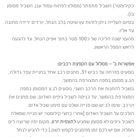
כקילומטר) השביל מתפתל (ממולץ לפתוח עמוד ענן, השביל מסומן
בו).
בסיום העלייה ניתן לזהות עץ שיטה בלב הנחל, יורדים ירידה מתונה
עד אליו.
מהעץ ישנה הליכה של כ100 מטר בתוך אפיק הנחל, עד להגעה
לראש המפל הראשון.
אפשרות ב' – מסלול עם הקפצת רכבים:
נוסעים מזרחה על כביש 31, מחנים רכב אחד בחניית עפר גדולה,
הנ.צ מסומן במפה המצורפת בהמשך.
בשביל להחנות את הרכב השני, נוסעים לנ.צ המסומן במפה
המצורפת בהמשך, עד כניסה לשביל גיפים האדום, שם מחנים את
הרכב, שימו לב יש שם פנייה ושלט עם סימון שביל אדום.
הולכים על השביל האדום [אחרי כחצי קילומטר יש פנייה שמאלה
לשביל גיפים לא מסומן שמגיע
לתצפית זרון
, מקום יפה שרוצה לים
המלח, אם יש לכם זמן מוזמנים לקפוץ לשם.] כדי להגיע לנחל