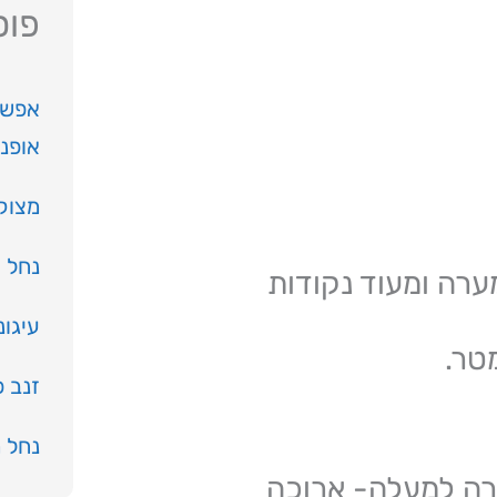
פוס
אפשר
אופנ
מצוק
נחל י
ערה ומעוד נקודות
עיגונ
זנב 
נחל 
רה למעלה- ארוכה